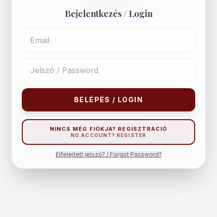
Bejelentkezés / Login
BELÉPÉS / LOGIN
NINCS MÉG FIÓKJA? REGISZTRÁCIÓ
NO ACCOUNT? REGISTER
Elfelejtett jelszó? / Forgot Password?